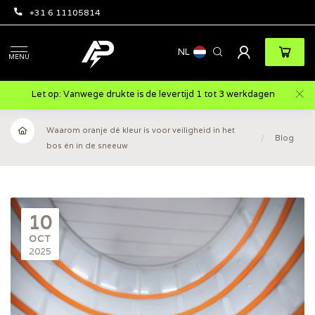
+31 6 11105814
NL
MENU
Let op: Vanwege drukte is de levertijd 1 tot 3 werkdagen
Waarom oranje dé kleur is voor veiligheid in het
/
Blog
bos én in de sneeuw
10
OCT
2025