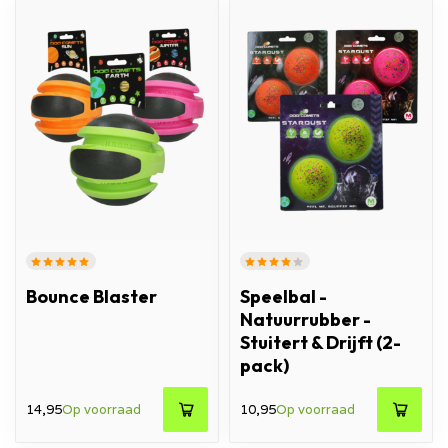
Bounce Blaster
Speelbal -
Natuurrubber -
Stuitert & Drijft (2-
pack)
14,95
Op voorraad
10,95
Op voorraad