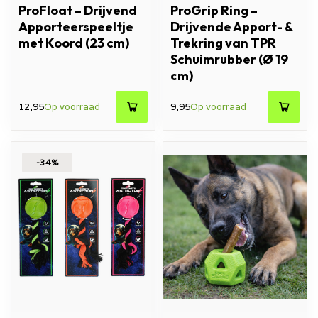
ProFloat – Drijvend
ProGrip Ring –
Apporteerspeeltje
Drijvende Apport- &
met Koord (23 cm)
Trekring van TPR
Schuimrubber (Ø 19
cm)
12,95
Op voorraad
9,95
Op voorraad
-34%