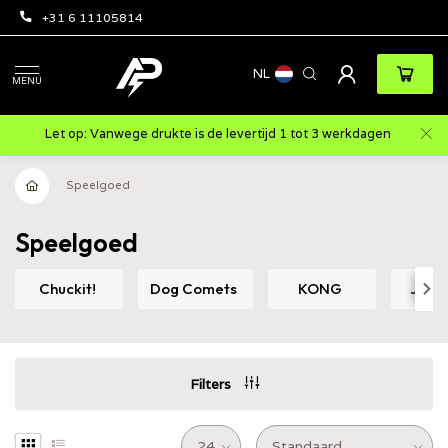
+31 6 11105814
NL
MENU
Let op: Vanwege drukte is de levertijd 1 tot 3 werkdagen
Speelgoed
Speelgoed
Chuckit!
Dog Comets
KONG
Jolly
Filters