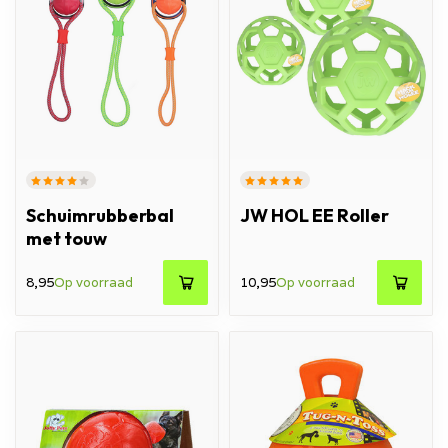
Schuimrubberbal
JW HOL EE Roller
met touw
8,95
Op voorraad
10,95
Op voorraad