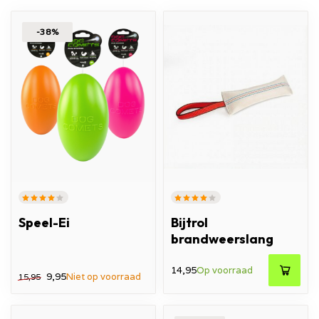
-38%
Speel-Ei
Bijtrol
brandweerslang
14,95
Op voorraad
9,95
Niet op voorraad
15,95