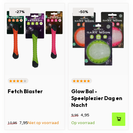
-27%
-50%
Fetch Blaster
Glow Bal -
Speelplezier Dag en
Nacht
4,95
9,95
7,95
Niet op voorraad
Op voorraad
10,95