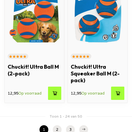
Chuckit! Ultra Ball M
Chuckit! Ultra
(2-pack)
Squeaker Ball M (2-
pack)
12,95
Op voorraad
12,95
Op voorraad
Toon
1
-
24
van 50
1
2
3