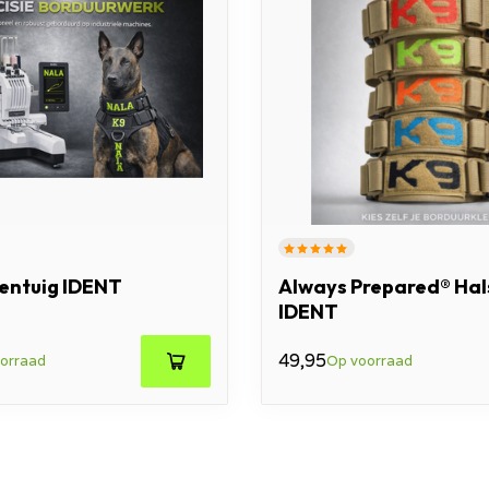
entuig IDENT
Always Prepared® Ha
IDENT
49,95
orraad
Op voorraad