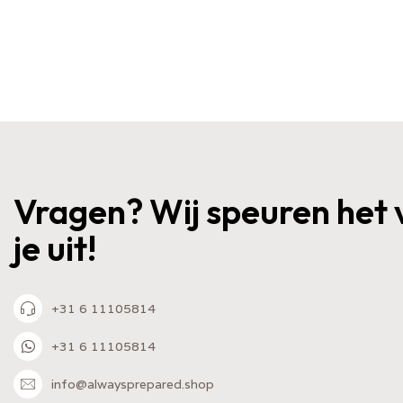
Vragen? Wij speuren het 
je uit!
+31 6 11105814
+31 6 11105814
info@alwaysprepared.shop