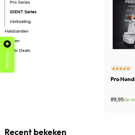
Pro Series
IDENT Series
Verkoeling
Halsbanden
Riemen
Combi Deals
Reviews
Pro Hond
89,95
Op vo
Recent bekeken