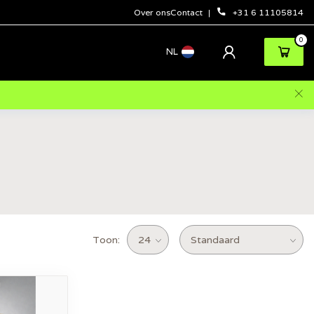
Over ons
Contact
+31 6 11105814
0
NL
Toon: