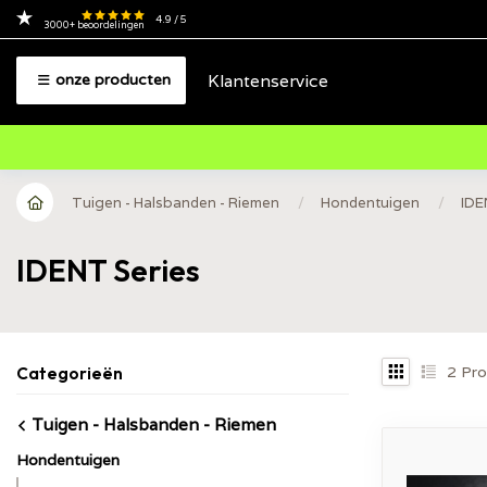
4.9
/ 5
3000+
beoordelingen
Klantenservice
onze producten
Tuigen - Halsbanden - Riemen
/
Hondentuigen
/
IDE
IDENT Series
2
Pro
Categorieën
Tuigen - Halsbanden - Riemen
Hondentuigen