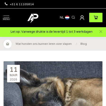
+31 6 11105814
NL
MENU
Let op: Vanwege drukte is de levertijd 1 tot 3 werkdagen
Wat honden ons kunnen leren over slapen
/
Blog
11
MAR
2026