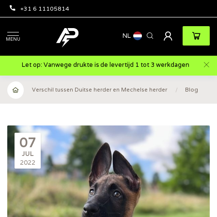
+31 6 11105814
NL
MENU
Let op: Vanwege drukte is de levertijd 1 tot 3 werkdagen
Verschil tussen Duitse herder en Mechelse herder
/
Blog
07
JUL
2022