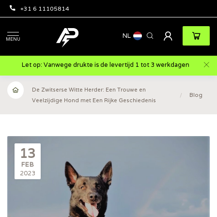
+31 6 11105814
NL
MENU
Let op: Vanwege drukte is de levertijd 1 tot 3 werkdagen
De Zwitserse Witte Herder: Een Trouwe en
/
Blog
Veelzijdige Hond met Een Rijke Geschiedenis
13
FEB
2023