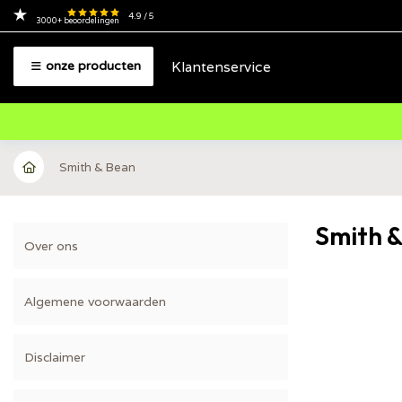
4.9
/ 5
3000+
beoordelingen
Klantenservice
onze producten
Smith & Bean
Smith 
Over ons
Algemene voorwaarden
Disclaimer