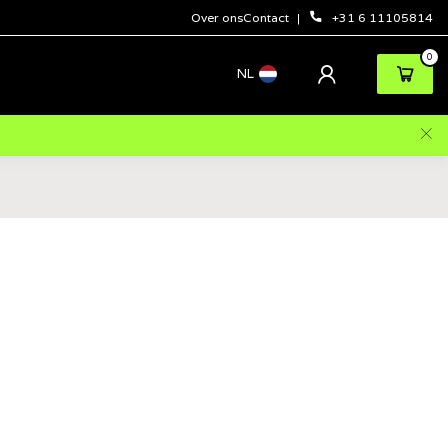
Over ons
Contact
+31 6 11105814
0
NL