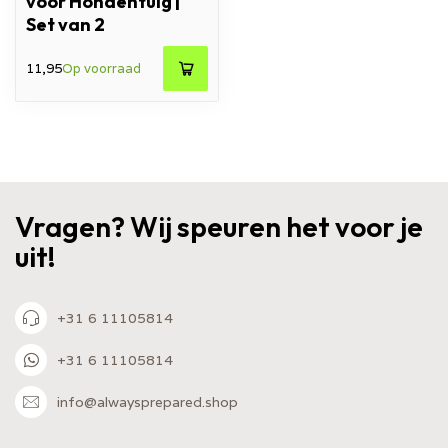
voor Hondentuig |
Set van 2
11,95
Op voorraad
Vragen? Wij speuren het voor je
uit!
+31 6 11105814
+31 6 11105814
info@alwaysprepared.shop