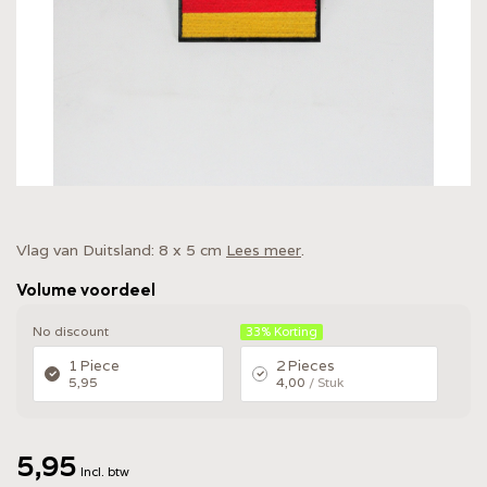
Vlag van Duitsland: 8 x 5 cm
Lees meer
.
Volume voordeel
No discount
33%
Korting
1 Piece
2 Pieces
5,95
4,00
/ Stuk
5,95
Incl. btw