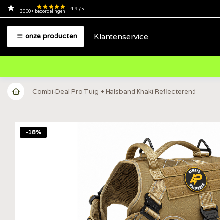
4.9
/ 5
3000+
beoordelingen
Klantenservice
onze producten
Combi-Deal Pro Tuig + Halsband Khaki Reflecterend
-18%