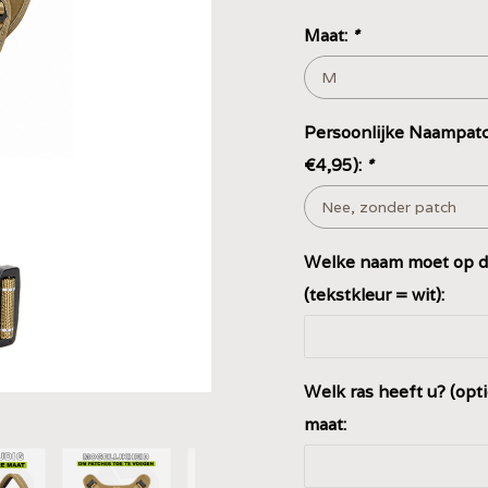
Maat:
*
Persoonlijke Naampatc
€4,95):
*
Welke naam moet op d
(tekstkleur = wit):
Welk ras heeft u? (opt
maat: