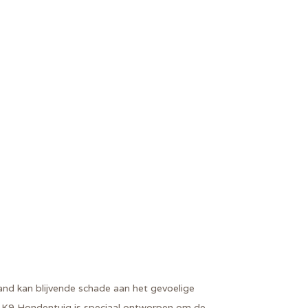
and kan blijvende schade aan het gevoelige
 K9
Hondentuig is speciaal ontworpen om de