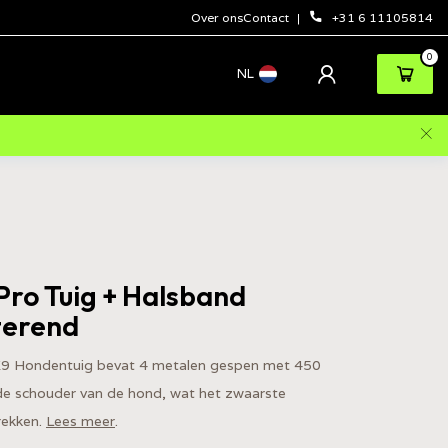
Over ons
Contact
+31 6 11105814
0
NL
ro Tuig + Halsband
terend
K9 Hondentuig bevat 4 metalen gespen met 450
e schouder van de hond, wat het zwaarste
trekken.
Lees meer
.