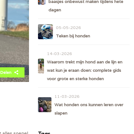
baasjes onbewust maken tijdens hete
dagen
05-05-2026
Teken bij honden
14-03-2026
Waarom trekt mijn hond aan de lijn en
wat kun je eraan doen: complete gids
Delen
voor grote en sterke honden
11-03-2026
Wat honden ons kunnen leren over
slapen
Tags
 alles soepel