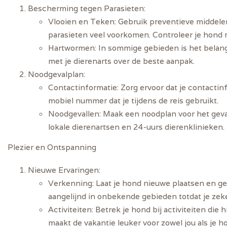
Bescherming tegen Parasieten
:
Vlooien en Teken
: Gebruik preventieve middelen
parasieten veel voorkomen. Controleer je hond r
Hartwormen
: In sommige gebieden is het bela
met je dierenarts over de beste aanpak.
Noodgevalplan
:
Contactinformatie
: Zorg ervoor dat je contactin
mobiel nummer dat je tijdens de reis gebruikt.
Noodgevallen
: Maak een noodplan voor het gev
lokale dierenartsen en 24-uurs dierenklinieken.
Plezier en Ontspanning
Nieuwe Ervaringen
:
Verkenning
: Laat je hond nieuwe plaatsen en g
aangelijnd in onbekende gebieden totdat je zeker
Activiteiten
: Betrek je hond bij activiteiten di
maakt de vakantie leuker voor zowel jou als je h