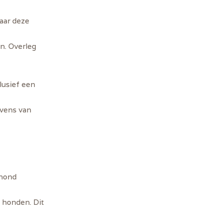
waar deze
n. Overleg
clusief een
evens van
 hond
e honden. Dit