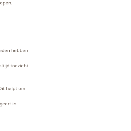
kopen.
bieden hebben
tijd toezicht
Dit helpt om
geert in