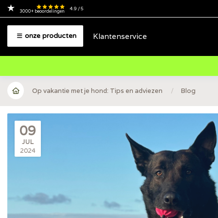
4.9
/ 5
3000+
beoordelingen
Klantenservice
onze producten
Op vakantie met je hond: Tips en adviezen
/
Blog
09
JUL
2024