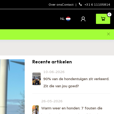
Over ons
Contact
+31 6 11105814
0
NL
Recente artikelen
10-06-2026
90% van de hondentuigen zit verkeerd.
Zit die van jou goed?
26-05-2026
Warm weer en honden: 7 fouten die