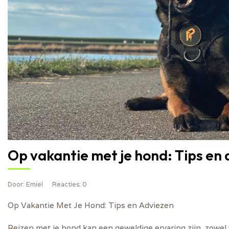
Op vakantie met je hond: Tips en
Door
: Emiel
Reacties
: 0
Op Vakantie Met Je Hond: Tips en Adviezen
Reizen met je hond kan een geweldige ervaring zijn, zowel v