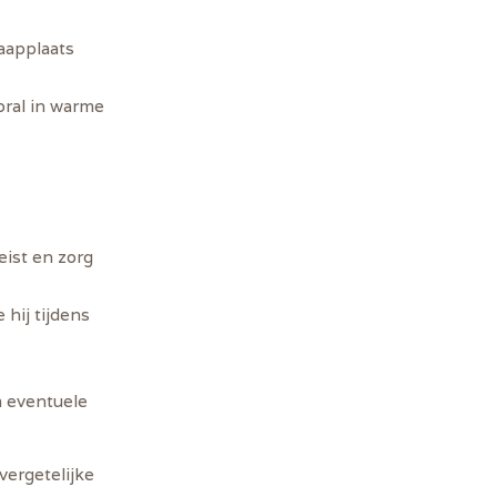
aapplaats
oral in warme
eist en zorg
hij tijdens
m eventuele
vergetelijke