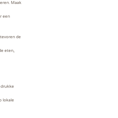
oeren. Maak
or een
n tevoren de
de eten,
f drukke
p lokale