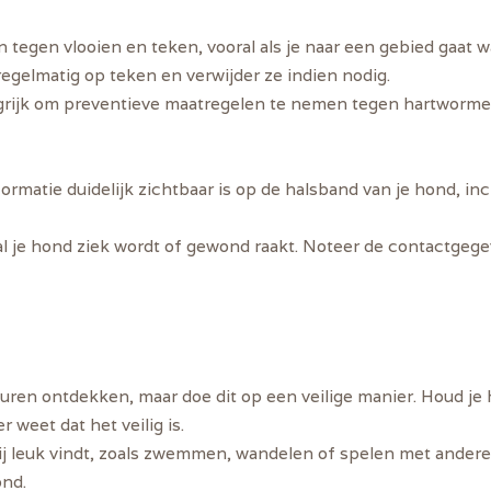
 tegen vlooien en teken, vooral als je naar een gebied gaat 
egelmatig op teken en verwijder ze indien nodig.
ngrijk om preventieve maatregelen te nemen tegen hartworme
formatie duidelijk zichtbaar is op de halsband van je hond, in
al je hond ziek wordt of gewond raakt. Noteer de contactgeg
euren ontdekken, maar doe dit op een veilige manier. Houd je
 weet dat het veilig is.
e hij leuk vindt, zoals zwemmen, wandelen of spelen met ander
ond.