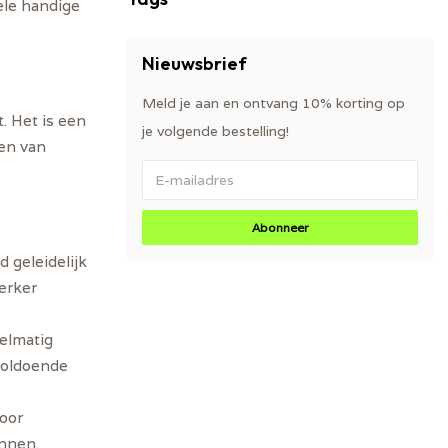
ele handige
Nieuwsbrief
Meld je aan en ontvang 10% korting op
t. Het is een
je volgende bestelling!
len van
Abonneer
 geleidelijk
terker
gelmatig
 voldoende
voor
ennen.