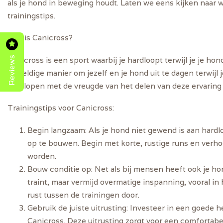
als je hond in beweging houdt. Laten we eens kijken naar w
trainingstips.
Wat is Canicross?
Reviews
Canicross is een sport waarbij je hardloopt terwijl je je ho
geweldige manier om jezelf en je hond uit te dagen terwij
hardlopen met de vreugde van het delen van deze ervaring 
Trainingstips voor Canicross:
Begin langzaam:
Als je hond niet gewend is aan hardl
op te bouwen. Begin met korte, rustige runs en verhoog
worden.
Bouw conditie op:
Net als bij mensen heeft ook je hon
traint, maar vermijd overmatige inspanning, vooral i
rust tussen de trainingen door.
Gebruik de juiste uitrusting:
Investeer in een goede he
Canicross. Deze uitrusting zorgt voor een comfortabele