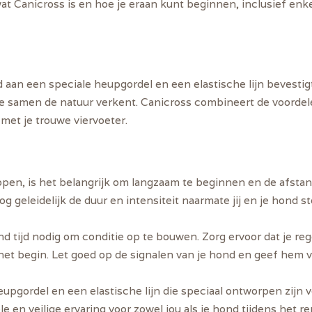
at Canicross is en hoe je eraan kunt beginnen, inclusief enk
nd aan een speciale heupgordel en een elastische lijn bevestig
l je samen de natuur verkent. Canicross combineert de voorde
met je trouwe viervoeter.
open, is het belangrijk om langzaam te beginnen en de afstand
 geleidelijk de duur en intensiteit naarmate jij en je hond s
d tijd nodig om conditie op te bouwen. Zorg ervoor dat je re
n het begin. Let goed op de signalen van je hond en geef hem
upgordel en een elastische lijn die speciaal ontworpen zijn 
 en veilige ervaring voor zowel jou als je hond tijdens het r