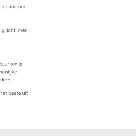
ond nooit om
g licht, met
tuur om je
menlijke
kken.
het beste uit