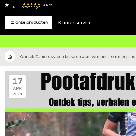
4.9
/ 5
3000+
beoordelingen
Klantenservice
onze producten
Ontdek Canicross: een leuke en actieve manier om met je ho
17
APR
2024