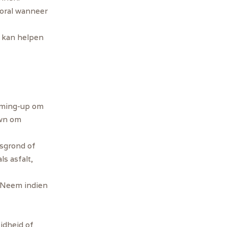
ooral wanneer
g kan helpen
arming-up om
own om
osgrond of
s asfalt,
. Neem indien
idheid of