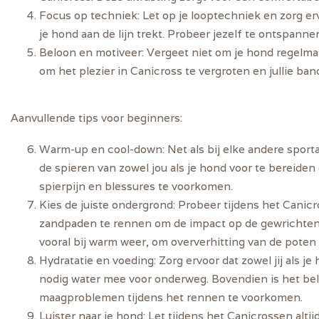
Focus op techniek:
Let op je looptechniek en zorg er
je hond aan de lijn trekt. Probeer jezelf te ontspann
Beloon en motiveer:
Vergeet niet om je hond regelmati
om het plezier in Canicross te vergroten en jullie ban
Aanvullende tips voor beginners:
Warm-up en cool-down:
Net als bij elke andere spor
de spieren van zowel jou als je hond voor te bereide
spierpijn en blessures te voorkomen.
Kies de juiste ondergrond:
Probeer tijdens het Canicr
zandpaden te rennen om de impact op de gewrichten v
vooral bij warm weer, om oververhitting van de poten
Hydratatie en voeding:
Zorg ervoor dat zowel jij als j
nodig water mee voor onderweg. Bovendien is het bela
maagproblemen tijdens het rennen te voorkomen.
Luister naar je hond:
Let tijdens het Canicrossen altij