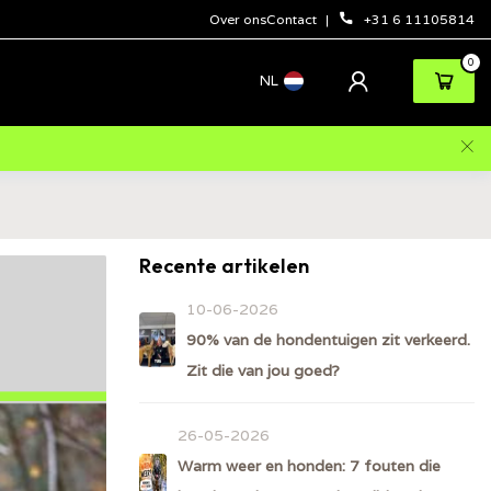
Over ons
Contact
+31 6 11105814
0
NL
Recente artikelen
10-06-2026
90% van de hondentuigen zit verkeerd.
Zit die van jou goed?
26-05-2026
Warm weer en honden: 7 fouten die