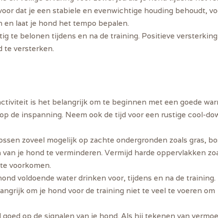
voor dat je een stabiele en evenwichtige houding behoudt, v
en en laat je hond het tempo bepalen.
g te belonen tijdens en na de training. Positieve versterkin
d te versterken.
tactiviteit is het belangrijk om te beginnen met een goede w
n op de inspanning. Neem ook de tijd voor een rustige cool-d
ossen zoveel mogelijk op zachte ondergronden zoals gras, b
an je hond te verminderen. Vermijd harde oppervlakken zoal
 te voorkomen.
e hond voldoende water drinken voor, tijdens en na de training
ngrijk om je hond voor de training niet te veel te voeren om
d goed op de signalen van je hond. Als hij tekenen van vermoe