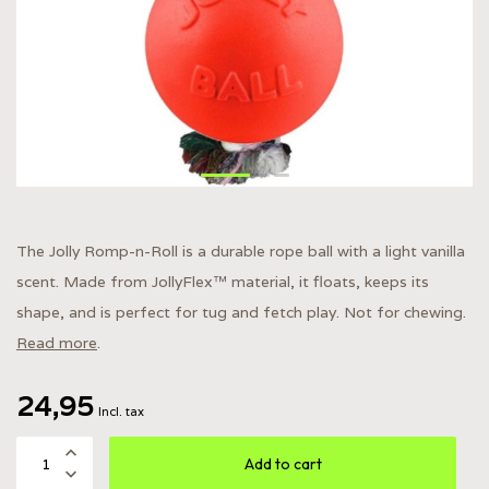
The Jolly Romp-n-Roll is a durable rope ball with a light vanilla
scent. Made from JollyFlex™ material, it floats, keeps its
shape, and is perfect for tug and fetch play. Not for chewing.
Read more
.
24,95
Incl. tax
Add to cart