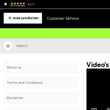
4.9
/ 5
3000+
reviews
Customer Service
onze producten
Video's
Video's
About us
Terms and Conditions
Disclaimer