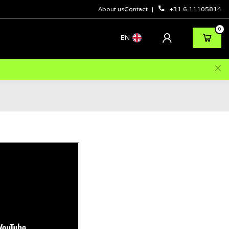
About us
Contact
+31 6 11105814
0
EN