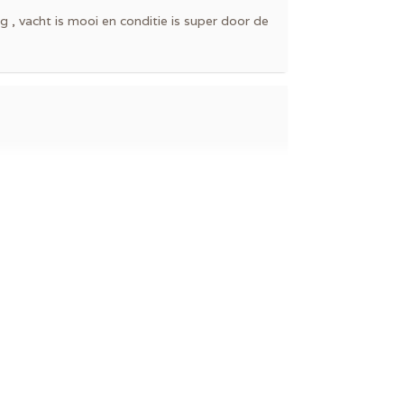
 vacht is mooi en conditie is super door de
acht , energiek …Topbrok