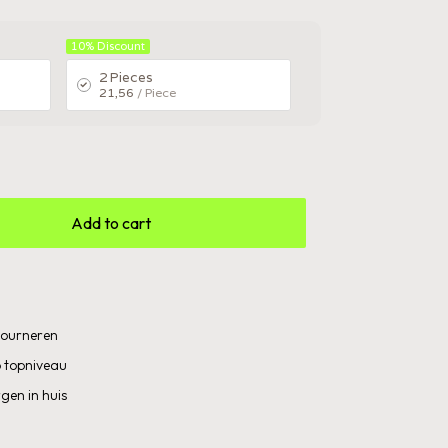
10%
Discount
2 Pieces
21,56
/ Piece
Add to cart
etourneren
 topniveau
gen in huis