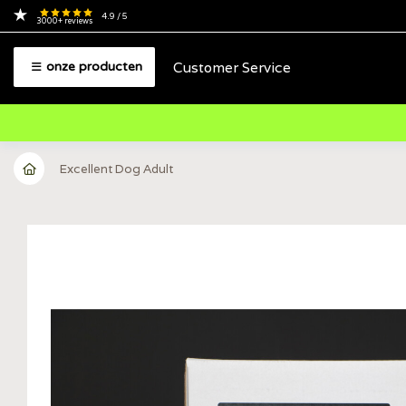
4.9
/ 5
3000+
reviews
Customer Service
onze producten
Excellent Dog Adult