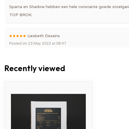
Sparta en Shadow hebben een hele constante goede stoelgang ,
TOP BROK.
Liesbeth Deseins
Posted on 23 May 2022 at 08:47
Wordt gesmaakt! Al vaak besteld
Recently viewed
Björn Waele
Posted on 13 May 2022 at 10:36
Lekkere brokken voor de hond , goede stoelgang , gezonde v
Björn Waele
Posted on 7 March 2022 at 12:04