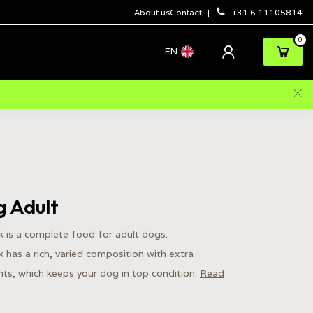
About us
Contact
+31 6 11105814
0
EN
g Adult
 is a complete food for adult dogs.
has a rich, varied composition with extra
nts, which keeps your dog in top condition.
Read