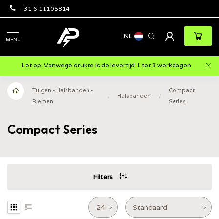
+31 6 11105814
NL
MENU
Let op: Vanwege drukte is de levertijd 1 tot 3 werkdagen
Tuigen - Halsbanden -
Compact
/
Halsbanden
/
Riemen
Series
Compact Series
Filters