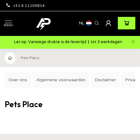
+31 6 11105814
NL
MENU
Let op: Vanwege drukte is de levertijd 1 tot 3 werkdagen
Pets Place
Over ons
Algemene voorwaarden
Disclaimer
Privacy
Pets Place