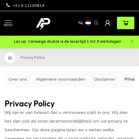
+31 6 11105814
NL
MENU
Let op: Vanwege drukte is de levertijd 1 tot 3 werkdagen
Privacy Policy
Over ons
Algemene voorwaarden
Disclaimer
Privacy
Privacy Policy
Wij zijn er van bewust dat u vertrouwen stelt in ons. Wij zien
het dan ook als onze verantwoordelijkheid om uw privacy te
beschermen. Op deze pagina laten we u weten welke
gegevens we verzamelen als u onze website gebruikt, waarom