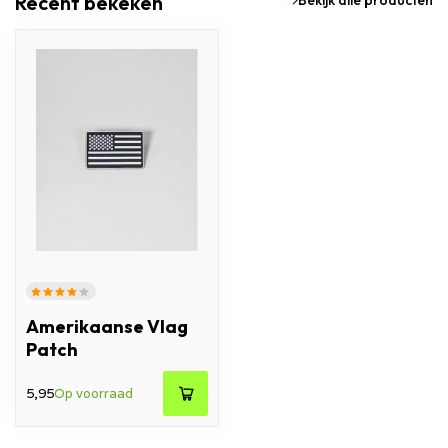
Recent bekeken
Bekijk alle producten
Amerikaanse Vlag
Patch
5,95
Op voorraad