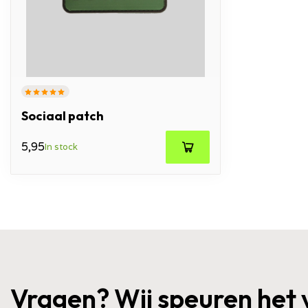
Posted on 11 October 2024 at 20:10
Mooie patch goede kwaliteit.
JW Bosveld
Posted on 11 October 2024 at 20:10
Sociaal patch
Mooie patch goede kwaliteit.
5,95
In stock
Vragen? Wij speuren het 