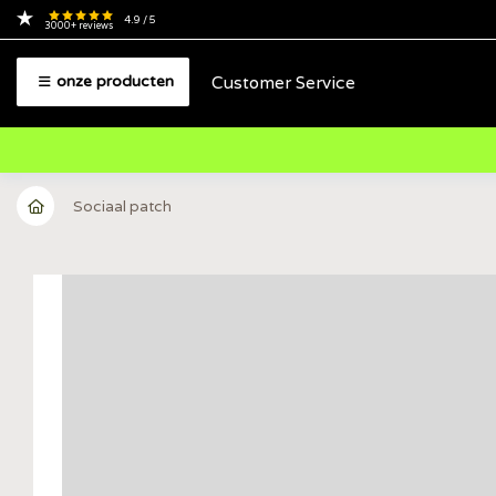
4.9
/ 5
3000+
reviews
Customer Service
onze producten
Sociaal patch