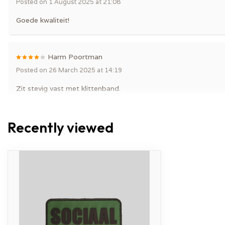
Posted on 1 August 2025 at 21:08
Goede kwaliteit!
Harm Poortman
Posted on 26 March 2025 at 14:19
Zit stevig vast met klittenband.
Ziet er mooi uit. Maakt de harnas net wat bijzonderder.
Recently viewed
Nancy B.
Posted on 26 March 2025 at 14:19
Zit stevig vast met klittenband.
Ziet er mooi uit. Maakt de harnas net wat bijzonderder.
Harm Poortman