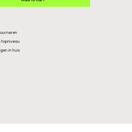
etourneren
 topniveau
gen in huis