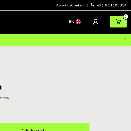
About us
Contact
+31 6 11105814
0
EN
h
more
.
Add to cart