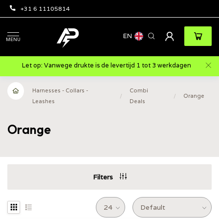
+31 6 11105814
EN
MENU
Let op: Vanwege drukte is de levertijd 1 tot 3 werkdagen
Harnesses - Collars -
Combi
/
/
Orange
Leashes
Deals
Orange
Filters