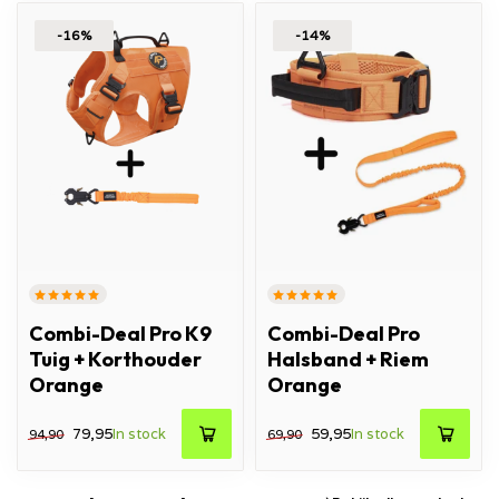
-16%
-14%
Combi-Deal Pro K9
Combi-Deal Pro
Tuig + Korthouder
Halsband + Riem
Orange
Orange
79,95
In stock
59,95
In stock
94,90
69,90