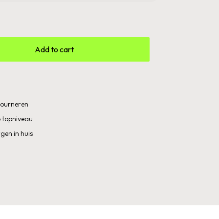
Add to cart
etourneren
 topniveau
gen in huis