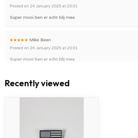
Posted on 24 January 2025 at 20:01
Super mooi ben er echt blij mee
Mike Been
Posted on 24 January 2025 at 20:01
Super mooi ben er echt blij mee
Recently viewed
Steven Dupont
Posted on 24 July 2022 at 12:27
Jammer dat het zwarte kleuren zijn en niet de echte kleuren
Lien
Posted on 11 May 2021 at 04:23