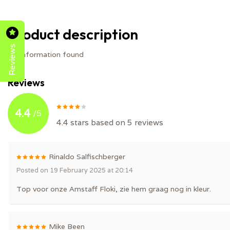
Product description
Reviews
No information found
Reviews
4.4
/
5
4.4
stars based on
5
reviews
Rinaldo Salfischberger
Posted on 19 February 2025 at 20:14
Top voor onze Amstaff Floki, zie hem graag nog in kleur.
Mike Been