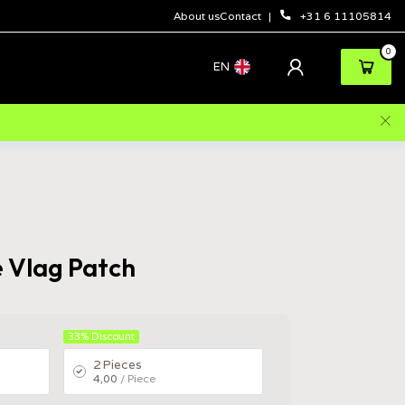
About us
Contact
+31 6 11105814
0
EN
 Vlag Patch
33%
Discount
2 Pieces
4,00
/ Piece