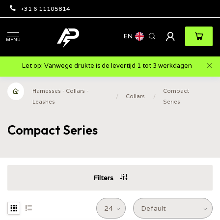
+31 6 11105814
EN
MENU
Let op: Vanwege drukte is de levertijd 1 tot 3 werkdagen
Harnesses - Collars -
Compact
/
Collars
/
Leashes
Series
Compact Series
Filters